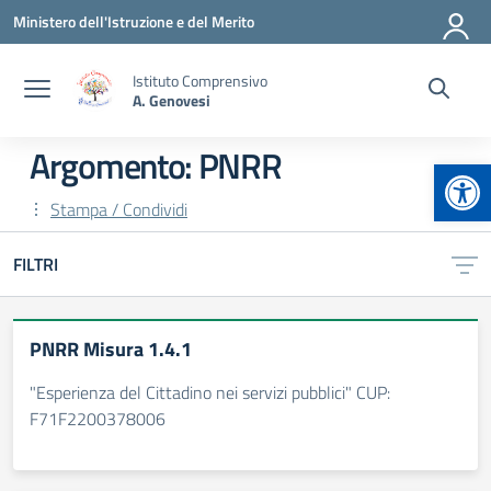
Vai ai contenuti
Vai al menu di navigazione
Vai al footer
Ministero dell'Istruzione e del Merito
Istituto Comprensivo
A. Genovesi
Argomento: PNRR
Apr
Stampa / Condividi
FILTRI
PNRR Misura 1.4.1
"Esperienza del Cittadino nei servizi pubblici" CUP:
F71F2200378006