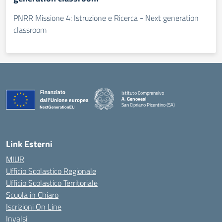
PNRR Missione 4: Istruzione e Ricerca - Next generation
classroom
Istituto Comprensivo
A. Genovesi
San Cipriano Picentino (SA)
— Visita la pagina iniziale della scuola
Link Esterni
MIUR
Ufficio Scolastico Regionale
Ufficio Scolastico Territoriale
Scuola in Chiaro
Iscrizioni On Line
Invalsi