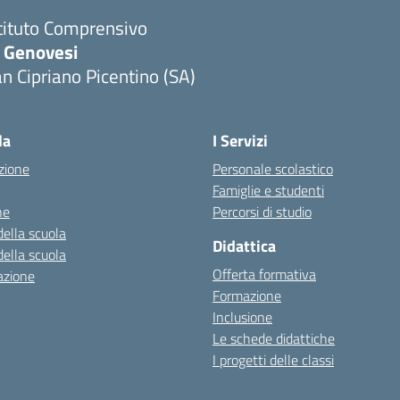
tituto Comprensivo
. Genovesi
n Cipriano Picentino (SA)
Visita la pagina iniziale della scuola
la
I Servizi
zione
Personale scolastico
Famiglie e studenti
ne
Percorsi di studio
della scuola
Didattica
della scuola
Offerta formativa
azione
Formazione
Inclusione
Le schede didattiche
I progetti delle classi