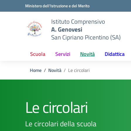
Vai ai contenuti
Vai al menu di navigazione
Vai al footer
Ministero dell'Istruzione e del Merito
Istituto Comprensivo
A. Genovesi
San Cipriano Picentino (SA)
Scuola
Servizi
Novità
Didattica
Home
Novità
Le circolari
Le circolari
Le circolari della scuola