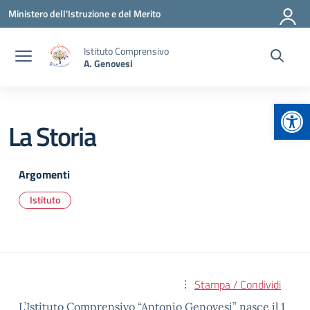
Vai ai contenuti
Vai al menu di navigazione
Vai al footer
Ministero dell'Istruzione e del Merito
Istituto Comprensivo
A. Genovesi
Apr
La Storia
Argomenti
Istituto
Stampa / Condividi
L’Istituto Comprensivo “Antonio Genovesi” nasce il 1