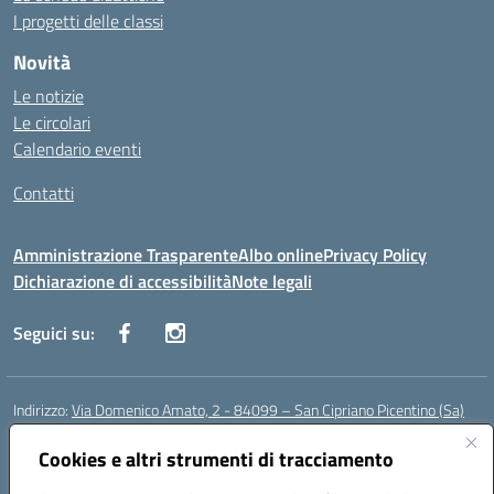
I progetti delle classi
Novità
Le notizie
Le circolari
Calendario eventi
Contatti
Amministrazione Trasparente
Albo online
Privacy Policy
Dichiarazione di accessibilità
Note legali
Seguici su:
Indirizzo:
Via Domenico Amato, 2 - 84099 – San Cipriano Picentino (Sa)
Centralino:
0892096584
Email:
saic87700c@istruzione.it
Posta elettronica certificata (PEC):
Cookies e altri strumenti di tracciamento
saic87700c@pec.istruzione.it