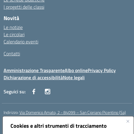
I progetti delle classi
Novità
Le notizie
Le circolari
Calendario eventi
Contatti
Amministrazione Trasparente
Albo online
Privacy Policy
Dichiarazione di accessibilità
Note legali
Seguici su:
Indirizzo:
Via Domenico Amato, 2 - 84099 – San Cipriano Picentino (Sa)
Centralino:
0892096584
Email:
saic87700c@istruzione.it
Posta elettronica certificata (PEC):
Cookies e altri strumenti di tracciamento
saic87700c@pec.istruzione.it