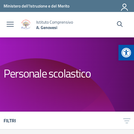
Vai ai contenuti
Vai al menu di navigazione
Vai al footer
Ministero dell'Istruzione e del Merito
Istituto Comprensivo
A. Genovesi
Apr
Personale scolastico
FILTRI