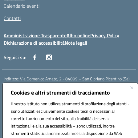
Calendario eventi
Contatti
Amministrazione Trasparente
Albo online
Privacy Policy
Dichiarazione di accessibilità
Note legali
Seguici su:
Indirizzo:
Via Domenico Amato, 2 - 84099 – San Cipriano Picentino (Sa)
Centralino:
0892096584
Email:
saic87700c@istruzione.it
Posta elettronica certificata (PEC):
Cookies e altri strumenti di tracciamento
saic87700c@pec.istruzione.it
Codice fiscale: 95075020651
Il nostro Istituto non utilizza strumenti di profilazione degli utenti -
Codice meccanografico:
SAIC87700C
sono utilizzati esclusivamente cookies tecnici necessari al
Codice Indice delle Pubbliche Amministrazioni (IPA): istsc_saic87700c
corretto funzionamento del sito, alla fruibilità dei servizi
Codice unico di fatturazione (CUF): UFBWH2
istituzionali e alla sua accessibilità – sono utilizzati, inoltre,
strumenti statistici anonimizzati messi a disposizione da Web