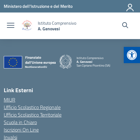
Vai ai contenuti
Vai al menu di navigazione
Vai al footer
Ministero dell'Istruzione e del Merito
Istituto Comprensivo
A. Genovesi
Apr
Istituto Comprensivo
A. Genovesi
San Cipriano Picentino (SA)
— Visita la pagina iniziale della scuola
Link Esterni
MIUR
Ufficio Scolastico Regionale
Ufficio Scolastico Territoriale
Scuola in Chiaro
Iscrizioni On Line
Invalsi