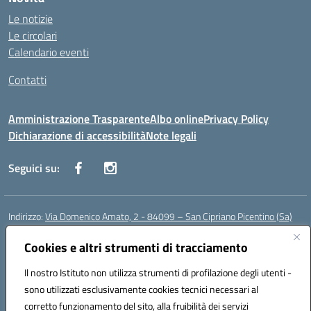
Le notizie
Le circolari
Calendario eventi
Contatti
Amministrazione Trasparente
Albo online
Privacy Policy
Dichiarazione di accessibilità
Note legali
Seguici su:
Indirizzo:
Via Domenico Amato, 2 - 84099 – San Cipriano Picentino (Sa)
Centralino:
0892096584
Email:
saic87700c@istruzione.it
Posta elettronica certificata (PEC):
Cookies e altri strumenti di tracciamento
saic87700c@pec.istruzione.it
Codice fiscale: 95075020651
Il nostro Istituto non utilizza strumenti di profilazione degli utenti -
Codice meccanografico:
SAIC87700C
sono utilizzati esclusivamente cookies tecnici necessari al
Codice Indice delle Pubbliche Amministrazioni (IPA): istsc_saic87700c
corretto funzionamento del sito, alla fruibilità dei servizi