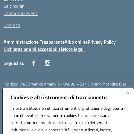
Le circolari
Calendario eventi
Contatti
Amministrazione Trasparente
Albo online
Privacy Policy
Dichiarazione di accessibilità
Note legali
Seguici su:
Indirizzo:
Via Domenico Amato, 2 - 84099 – San Cipriano Picentino (Sa)
Centralino:
0892096584
Email:
saic87700c@istruzione.it
Posta elettronica certificata (PEC):
Cookies e altri strumenti di tracciamento
saic87700c@pec.istruzione.it
Codice fiscale: 95075020651
Il nostro Istituto non utilizza strumenti di profilazione degli utenti -
Codice meccanografico:
SAIC87700C
sono utilizzati esclusivamente cookies tecnici necessari al
Codice Indice delle Pubbliche Amministrazioni (IPA): istsc_saic87700c
corretto funzionamento del sito, alla fruibilità dei servizi
Codice unico di fatturazione (CUF): UFBWH2
istituzionali e alla sua accessibilità – sono utilizzati, inoltre,