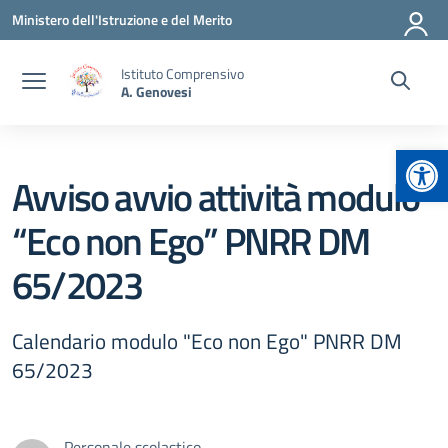
Vai ai contenuti
Vai al menu di navigazione
Vai al footer
Ministero dell'Istruzione e del Merito
Istituto Comprensivo
A. Genovesi
Apr
Avviso avvio attività modulo
“Eco non Ego” PNRR DM
65/2023
Calendario modulo "Eco non Ego" PNRR DM
65/2023
Personale scolastico