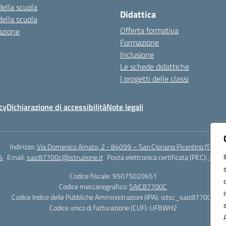
della scuola
Didattica
della scuola
Offerta formativa
azione
Formazione
Inclusione
Le schede didattiche
I progetti delle classi
cy
Dichiarazione di accessibilità
Note legali
Indirizzo:
Via Domenico Amato, 2 - 84099 – San Cipriano Picentino (Sa)
4
Email:
saic87700c@istruzione.it
Posta elettronica certificata (PEC):
saic8
Codice fiscale: 95075020651
Codice meccanografico:
SAIC87700C
Codice Indice delle Pubbliche Amministrazioni (IPA): istsc_saic87700c
Codice unico di fatturazione (CUF): UFBWH2