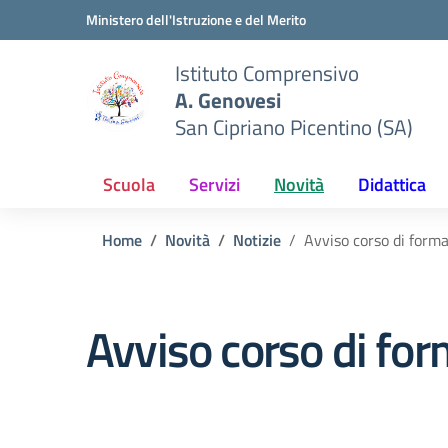
Vai ai contenuti
Vai al menu di navigazione
Vai al footer
Ministero dell'Istruzione e del Merito
Istituto Comprensivo
A. Genovesi
San Cipriano Picentino (SA)
Scuola
Servizi
Novità
Didattica
Home
Novità
Notizie
Avviso corso di form
Avviso corso di for