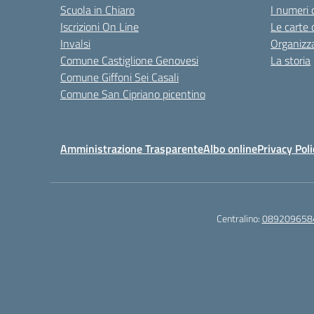
Scuola in Chiaro
I numeri 
Iscrizioni On Line
Le carte 
Invalsi
Organizz
Comune Castiglione Genovesi
La storia
Comune Giffoni Sei Casali
Comune San Cipriano picentino
Amministrazione Trasparente
Albo online
Privacy Poli
Centralino:
089209658