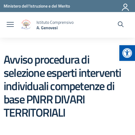
Vai ai contenuti
Vai al menu di navigazione
Vai al footer
Ministero dell'Istruzione e del Merito
Istituto Comprensivo
A. Genovesi
Apr
Avviso procedura di
selezione esperti interventi
individuali competenze di
base PNRR DIVARI
TERRITORIALI