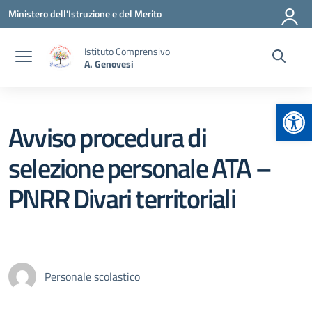
Vai ai contenuti
Vai al menu di navigazione
Vai al footer
Ministero dell'Istruzione e del Merito
Istituto Comprensivo
A. Genovesi
Apr
Avviso procedura di
selezione personale ATA –
PNRR Divari territoriali
Personale scolastico