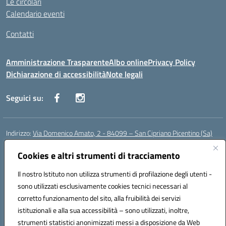
Le circolari
Calendario eventi
Contatti
Amministrazione Trasparente
Albo online
Privacy Policy
Dichiarazione di accessibilità
Note legali
Seguici su:
Indirizzo:
Via Domenico Amato, 2 - 84099 – San Cipriano Picentino (Sa)
Centralino:
0892096584
Email:
saic87700c@istruzione.it
Posta elettronica certificata (PEC):
Cookies e altri strumenti di tracciamento
saic87700c@pec.istruzione.it
Codice fiscale: 95075020651
Il nostro Istituto non utilizza strumenti di profilazione degli utenti -
Codice meccanografico:
SAIC87700C
sono utilizzati esclusivamente cookies tecnici necessari al
Codice Indice delle Pubbliche Amministrazioni (IPA): istsc_saic87700c
corretto funzionamento del sito, alla fruibilità dei servizi
Codice unico di fatturazione (CUF): UFBWH2
istituzionali e alla sua accessibilità – sono utilizzati, inoltre,
strumenti statistici anonimizzati messi a disposizione da Web