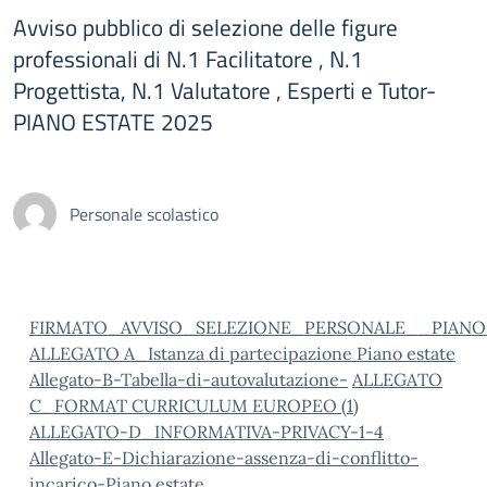
Avviso pubblico di selezione delle figure
professionali di N.1 Facilitatore , N.1
Progettista, N.1 Valutatore , Esperti e Tutor-
PIANO ESTATE 2025
Personale scolastico
FIRMATO_AVVISO_SELEZIONE_PERSONALE__PIANO_E
ALLEGATO A_Istanza di partecipazione Piano estate
Allegato-B-Tabella-di-autovalutazione-
ALLEGATO
C_FORMAT CURRICULUM EUROPEO (1)
ALLEGATO-D_INFORMATIVA-PRIVACY-1-4
Allegato-E-Dichiarazione-assenza-di-conflitto-
incarico-Piano estate