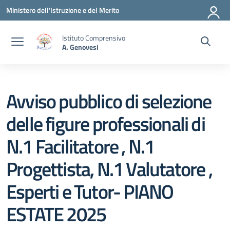
Vai ai contenuti
Vai al menu di navigazione
Vai al footer
Ministero dell'Istruzione e del Merito
Istituto Comprensivo
A. Genovesi
Avviso pubblico di selezione
delle figure professionali di
N.1 Facilitatore , N.1
Progettista, N.1 Valutatore ,
Esperti e Tutor- PIANO
ESTATE 2025