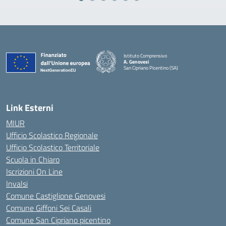
Istituto Comprensivo
A. Genovesi
San Cipriano Picentino (SA)
— Visita la pagina iniziale della scuola
Link Esterni
MIUR
Ufficio Scolastico Regionale
Ufficio Scolastico Territoriale
Scuola in Chiaro
Iscrizioni On Line
Invalsi
Comune Castiglione Genovesi
Comune Giffoni Sei Casali
Comune San Cipriano picentino