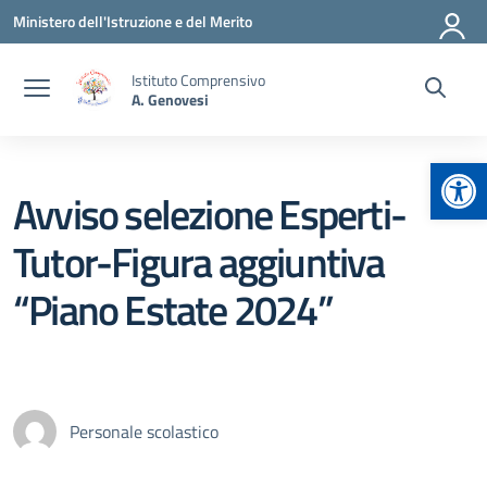
Vai ai contenuti
Vai al menu di navigazione
Vai al footer
Ministero dell'Istruzione e del Merito
Istituto Comprensivo
A. Genovesi
Apr
Avviso selezione Esperti-
Tutor-Figura aggiuntiva
“Piano Estate 2024”
Personale scolastico