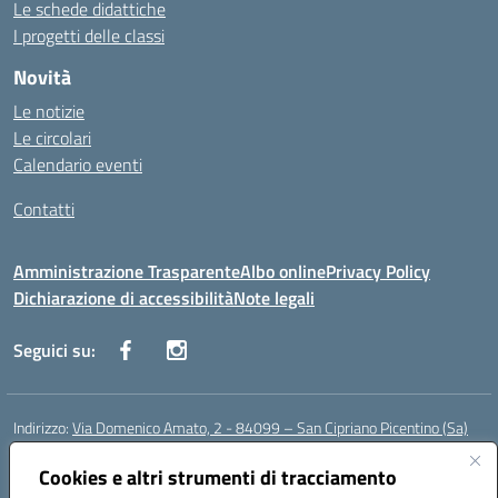
Le schede didattiche
I progetti delle classi
Novità
Le notizie
Le circolari
Calendario eventi
Contatti
Amministrazione Trasparente
Albo online
Privacy Policy
Dichiarazione di accessibilità
Note legali
Seguici su:
Indirizzo:
Via Domenico Amato, 2 - 84099 – San Cipriano Picentino (Sa)
Centralino:
0892096584
Email:
saic87700c@istruzione.it
Posta elettronica certificata (PEC):
Cookies e altri strumenti di tracciamento
saic87700c@pec.istruzione.it