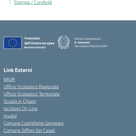
Stampa / Condividi
Istituto Comprensivo
A. Genovesi
San Cipriano Picentino (SA)
— Visita la pagina iniziale della scuola
Link Esterni
MIUR
Ufficio Scolastico Regionale
Ufficio Scolastico Territoriale
Scuola in Chiaro
Iscrizioni On Line
Invalsi
Comune Castiglione Genovesi
Comune Giffoni Sei Casali