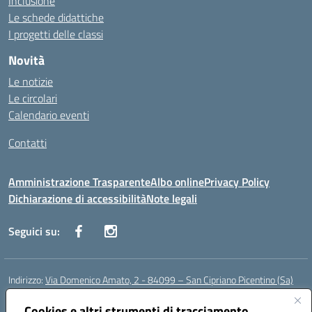
Inclusione
Le schede didattiche
I progetti delle classi
Novità
Le notizie
Le circolari
Calendario eventi
Contatti
Amministrazione Trasparente
Albo online
Privacy Policy
Dichiarazione di accessibilità
Note legali
Seguici su:
Indirizzo:
Via Domenico Amato, 2 - 84099 – San Cipriano Picentino (Sa)
Centralino:
0892096584
Email:
saic87700c@istruzione.it
Posta elettronica certificata (PEC):
Cookies e altri strumenti di tracciamento
saic87700c@pec.istruzione.it