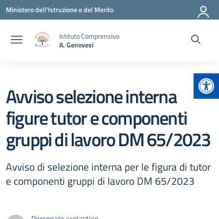
Vai ai contenuti
Vai al menu di navigazione
Vai al footer
Ministero dell'Istruzione e del Merito
Istituto Comprensivo
A. Genovesi
Apr
Avviso selezione interna
figure tutor e componenti
gruppi di lavoro DM 65/2023
Avviso di selezione interna per le figura di tutor
e componenti gruppi di lavoro DM 65/2023
Personale scolastico