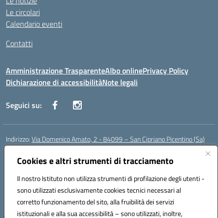
Le notizie
Le circolari
Calendario eventi
Contatti
Amministrazione Trasparente
Albo online
Privacy Policy
Dichiarazione di accessibilità
Note legali
Seguici su:
Indirizzo:
Via Domenico Amato, 2 - 84099 – San Cipriano Picentino (Sa)
Centralino:
0892096584
Email:
saic87700c@istruzione.it
Posta elettronica certificata (PEC):
Cookies e altri strumenti di tracciamento
saic87700c@pec.istruzione.it
Codice fiscale: 95075020651
Il nostro Istituto non utilizza strumenti di profilazione degli utenti -
Codice meccanografico:
SAIC87700C
sono utilizzati esclusivamente cookies tecnici necessari al
Codice Indice delle Pubbliche Amministrazioni (IPA): istsc_saic87700c
corretto funzionamento del sito, alla fruibilità dei servizi
Codice unico di fatturazione (CUF): UFBWH2
istituzionali e alla sua accessibilità – sono utilizzati, inoltre,