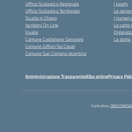
Ufficio Scolastico Regionale
I luoghi
Ufficio Scolastico Territoriale
Le perso
Scuola in Chiaro
I numeri 
Iscrizioni On Line
Le carte 
Invalsi
Organizz
Comune Castiglione Genovesi
La storia
Comune Giffoni Sei Casali
Comune San Cipriano picentino
Amministrazione Trasparente
Albo online
Privacy Poli
Centralino:
089209658