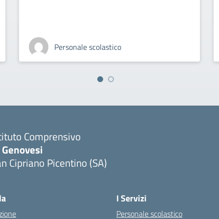
Personale scolastico
tituto Comprensivo
. Genovesi
n Cipriano Picentino (SA)
Visita la pagina iniziale della scuola
la
I Servizi
zione
Personale scolastico