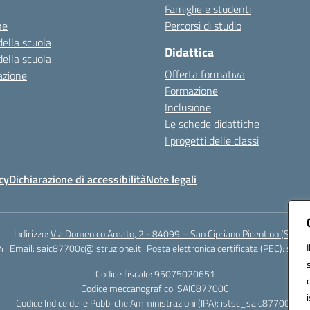
Famiglie e studenti
ne
Percorsi di studio
della scuola
Didattica
della scuola
Offerta formativa
azione
Formazione
Inclusione
Le schede didattiche
I progetti delle classi
cy
Dichiarazione di accessibilità
Note legali
Indirizzo:
Via Domenico Amato, 2 - 84099 – San Cipriano Picentino (Sa)
4
Email:
saic87700c@istruzione.it
Posta elettronica certificata (PEC):
saic8
Codice fiscale: 95075020651
Codice meccanografico:
SAIC87700C
Codice Indice delle Pubbliche Amministrazioni (IPA): istsc_saic87700c