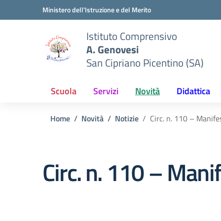
Vai ai contenuti
Vai al menu di navigazione
Vai al footer
Ministero dell'Istruzione e del Merito
Istituto Comprensivo
A. Genovesi
San Cipriano Picentino (SA)
Scuola
Servizi
Novità
Didattica
Home
Novità
Notizie
Circ. n. 110 – Manife
Circ. n. 110 – Manif