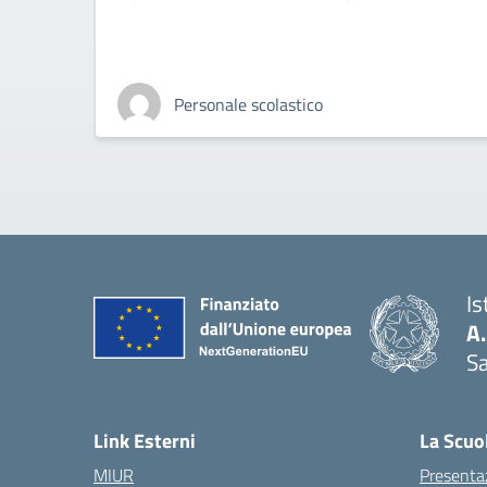
Personale scolastico
Is
A
Sa
— 
Link Esterni
La Scuo
MIUR
Presenta