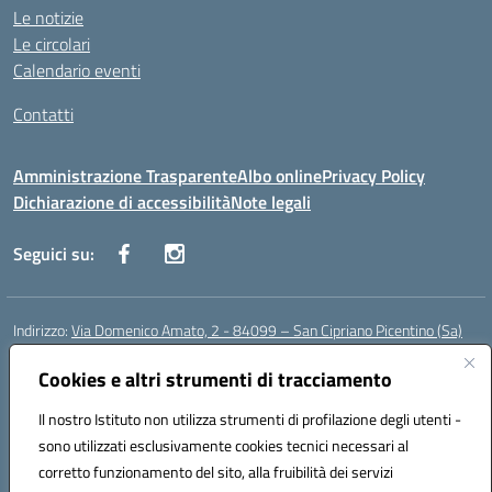
Le notizie
Le circolari
Calendario eventi
Contatti
Amministrazione Trasparente
Albo online
Privacy Policy
Dichiarazione di accessibilità
Note legali
Seguici su:
Indirizzo:
Via Domenico Amato, 2 - 84099 – San Cipriano Picentino (Sa)
Centralino:
0892096584
Email:
saic87700c@istruzione.it
Posta elettronica certificata (PEC):
Cookies e altri strumenti di tracciamento
saic87700c@pec.istruzione.it
Codice fiscale: 95075020651
Il nostro Istituto non utilizza strumenti di profilazione degli utenti -
Codice meccanografico:
SAIC87700C
sono utilizzati esclusivamente cookies tecnici necessari al
Codice Indice delle Pubbliche Amministrazioni (IPA): istsc_saic87700c
corretto funzionamento del sito, alla fruibilità dei servizi
Codice unico di fatturazione (CUF): UFBWH2