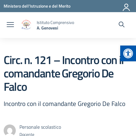
Vai ai contenuti
Vai al menu di navigazione
Vai al footer
Ministero dell'Istruzione e del Merito
Istituto Comprensivo
A. Genovesi
Apr
Circ. n. 121 – Incontro con il
comandante Gregorio De
Falco
Incontro con il comandante Gregorio De Falco
Personale scolastico
Docente