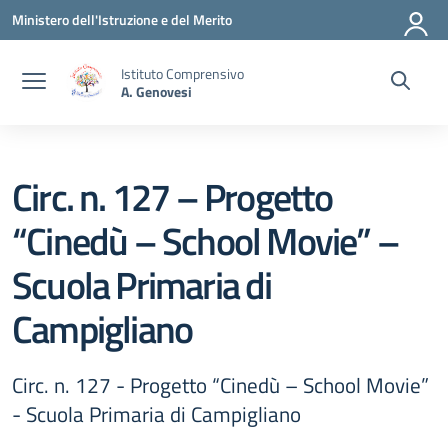
Vai ai contenuti
Vai al menu di navigazione
Vai al footer
Ministero dell'Istruzione e del Merito
Istituto Comprensivo
A. Genovesi
Circ. n. 127 – Progetto
“Cinedù – School Movie” –
Scuola Primaria di
Campigliano
Circ. n. 127 - Progetto “Cinedù – School Movie”
- Scuola Primaria di Campigliano