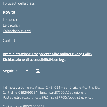
I progetti delle classi
Novità
Le notizie
Le circolari
Calendario eventi
Contatti
Amministrazione Trasparente
Albo online
Privacy Policy
Dichiarazione di accessibilità
Note legali
Seguici su:
Indirizzo:
Via Domenico Amato, 2 - 84099 – San Cipriano Picentino (Sa)
Centralino:
0892096584
Email:
saic87700c@istruzione.it
Posta elettronica certificata (PEC):
saic87700c@pec.istruzione.it
Codice fiscale: 95075020651