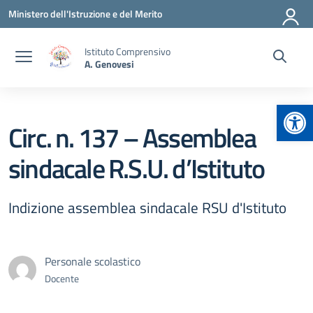
Vai ai contenuti
Vai al menu di navigazione
Vai al footer
Ministero dell'Istruzione e del Merito
Istituto Comprensivo
A. Genovesi
Apr
Circ. n. 137 – Assemblea
sindacale R.S.U. d’Istituto
Indizione assemblea sindacale RSU d'Istituto
Personale scolastico
Docente