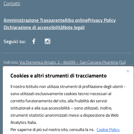
Contatti
Amministrazione Trasparente
Albo online
Privacy Policy
Dichiarazione di accessibilità
Note legali
Seguici su:
Indirizzo:
Via Domenico Amato, 2 - 84099 – San Cipriano Picentino (Sa)
Centralino:
0892096584
Email:
saic87700c@istruzione.it
Posta elettronica certificata (PEC):
Cookies e altri strumenti di tracciamento
saic87700c@pec.istruzione.it
Codice fiscale: 95075020651
Il nostro Istituto non utilizza strumenti di profilazione degli utenti -
Codice meccanografico:
SAIC87700C
sono utilizzati esclusivamente cookies tecnici necessari al
Codice Indice delle Pubbliche Amministrazioni (IPA): istsc_saic87700c
corretto funzionamento del sito, alla fruibilità dei servizi
Codice unico di fatturazione (CUF): UFBWH2
istituzionali e alla sua accessibilità – sono utilizzati, inoltre,
strumenti statistici anonimizzati messi a disposizione da Web
Analytics Italia.
Hosting & Powered by 3D Solution S.r.l.
Per saperne di più sul nostro sito, consulta la ns.
Cookie Policy.