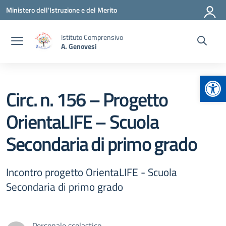
Vai ai contenuti
Vai al menu di navigazione
Vai al footer
Ministero dell'Istruzione e del Merito
Istituto Comprensivo
A. Genovesi
Apr
Circ. n. 156 – Progetto
OrientaLIFE – Scuola
Secondaria di primo grado
Incontro progetto OrientaLIFE - Scuola
Secondaria di primo grado
Personale scolastico