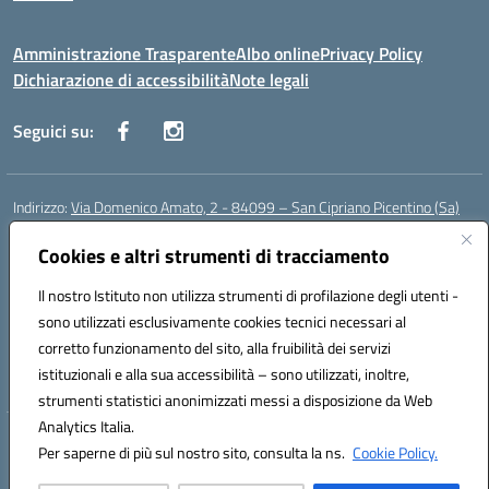
Amministrazione Trasparente
Albo online
Privacy Policy
Dichiarazione di accessibilità
Note legali
Seguici su:
Indirizzo:
Via Domenico Amato, 2 - 84099 – San Cipriano Picentino (Sa)
Centralino:
0892096584
Email:
saic87700c@istruzione.it
Posta elettronica certificata (PEC):
Cookies e altri strumenti di tracciamento
saic87700c@pec.istruzione.it
Codice fiscale: 95075020651
Il nostro Istituto non utilizza strumenti di profilazione degli utenti -
Codice meccanografico:
SAIC87700C
sono utilizzati esclusivamente cookies tecnici necessari al
Codice Indice delle Pubbliche Amministrazioni (IPA): istsc_saic87700c
corretto funzionamento del sito, alla fruibilità dei servizi
Codice unico di fatturazione (CUF): UFBWH2
istituzionali e alla sua accessibilità – sono utilizzati, inoltre,
strumenti statistici anonimizzati messi a disposizione da Web
Analytics Italia.
Hosting & Powered by 3D Solution S.r.l.
Per saperne di più sul nostro sito, consulta la ns.
Cookie Policy.
Concept & Design by Designers Italia