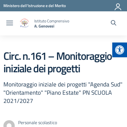
Vai ai contenuti
Vai al menu di navigazione
Vai al footer
Ministero dell'Istruzione e del Merito
Istituto Comprensivo
A. Genovesi
Apr
Circ. n.161 – Monitoraggio
iniziale dei progetti
Monitoraggio iniziale dei progetti "Agenda Sud"
"Orientamento" "Piano Estate" PN SCUOLA
2021/2027
Personale scolastico