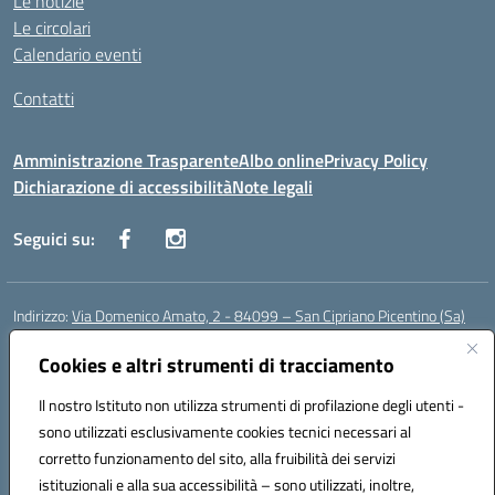
Le notizie
Le circolari
Calendario eventi
Contatti
Amministrazione Trasparente
Albo online
Privacy Policy
Dichiarazione di accessibilità
Note legali
Seguici su:
Indirizzo:
Via Domenico Amato, 2 - 84099 – San Cipriano Picentino (Sa)
Centralino:
0892096584
Email:
saic87700c@istruzione.it
Posta elettronica certificata (PEC):
Cookies e altri strumenti di tracciamento
saic87700c@pec.istruzione.it
Codice fiscale: 95075020651
Il nostro Istituto non utilizza strumenti di profilazione degli utenti -
Codice meccanografico:
SAIC87700C
sono utilizzati esclusivamente cookies tecnici necessari al
Codice Indice delle Pubbliche Amministrazioni (IPA): istsc_saic87700c
corretto funzionamento del sito, alla fruibilità dei servizi
Codice unico di fatturazione (CUF): UFBWH2
istituzionali e alla sua accessibilità – sono utilizzati, inoltre,