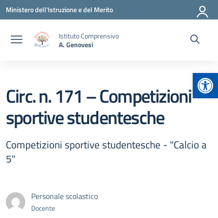
Vai ai contenuti
Vai al menu di navigazione
Vai al footer
Ministero dell'Istruzione e del Merito
Istituto Comprensivo
A. Genovesi
Apr
Circ. n. 171 – Competizioni
sportive studentesche
Competizioni sportive studentesche - "Calcio a
5"
Personale scolastico
Docente