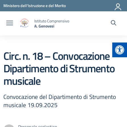
Vai ai contenuti
Vai al menu di navigazione
Vai al footer
Ministero dell'Istruzione e del Merito
Istituto Comprensivo
A. Genovesi
Apr
Circ. n. 18 – Convocazione
Dipartimento di Strumento
musicale
Convocazione del Dipartimento di Strumento
musicale 19.09.2025
Personale scolastico