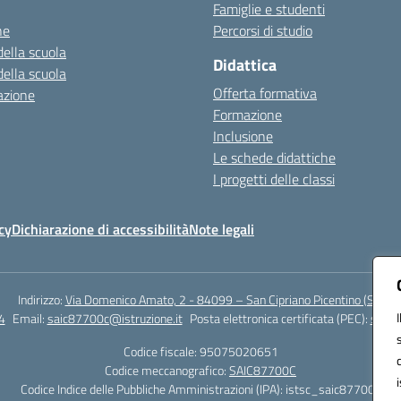
Famiglie e studenti
ne
Percorsi di studio
della scuola
Didattica
della scuola
Offerta formativa
azione
Formazione
Inclusione
Le schede didattiche
I progetti delle classi
cy
Dichiarazione di accessibilità
Note legali
Indirizzo:
Via Domenico Amato, 2 - 84099 – San Cipriano Picentino (Sa)
4
Email:
saic87700c@istruzione.it
Posta elettronica certificata (PEC):
saic8
Codice fiscale: 95075020651
Codice meccanografico:
SAIC87700C
Codice Indice delle Pubbliche Amministrazioni (IPA): istsc_saic87700c