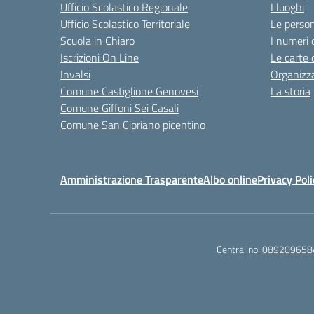
Ufficio Scolastico Regionale
I luoghi
Ufficio Scolastico Territoriale
Le perso
Scuola in Chiaro
I numeri 
Iscrizioni On Line
Le carte 
Invalsi
Organizz
Comune Castiglione Genovesi
La storia
Comune Giffoni Sei Casali
Comune San Cipriano picentino
Amministrazione Trasparente
Albo online
Privacy Poli
Centralino:
089209658