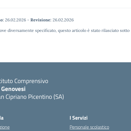
o:
26.02.2026
-
Revisione:
26.02.2026
ove diversamente specificato, questo articolo è stato rilasciato sott
tituto Comprensivo
. Genovesi
n Cipriano Picentino (SA)
Visita la pagina iniziale della scuola
la
I Servizi
zione
Personale scolastico