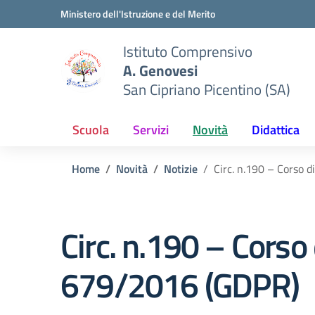
Vai ai contenuti
Vai al menu di navigazione
Vai al footer
Ministero dell'Istruzione e del Merito
Istituto Comprensivo
A. Genovesi
San Cipriano Picentino (SA)
Scuola
Servizi
Novità
Didattica
Home
Novità
Notizie
Circ. n.190 – Corso 
Circ. n.190 – Cors
679/2016 (GDPR)