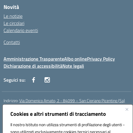
Novità
Le notizie
Le circolari
Calendario eventi
Contatti
Amministrazione Trasparente
Albo online
Privacy Policy
Dichiarazione di accessibilità
Note legali
Seguici su:
Indirizzo:
Via Domenico Amato, 2 - 84099 – San Cipriano Picentino (Sa)
Centralino:
0892096584
Email:
saic87700c@istruzione.it
Posta elettronica certificata (PEC):
Cookies e altri strumenti di tracciamento
saic87700c@pec.istruzione.it
Codice fiscale: 95075020651
Il nostro Istituto non utilizza strumenti di profilazione degli utenti -
Codice meccanografico:
SAIC87700C
sono utilizzati esclusivamente cookies tecnici necessari al