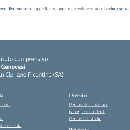
ove diversamente specificato, questo articolo è stato rilasciato sott
tituto Comprensivo
. Genovesi
n Cipriano Picentino (SA)
Visita la pagina iniziale della scuola
la
I Servizi
zione
Personale scolastico
Famiglie e studenti
ne
Percorsi di studio
della scuola
Didattica