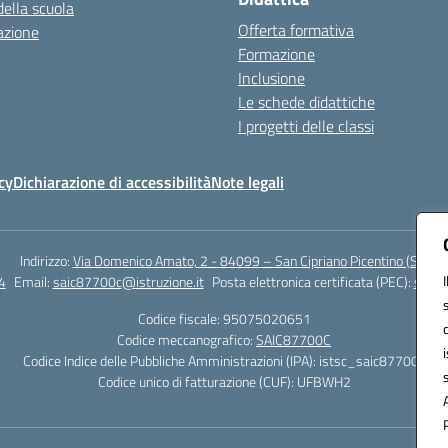
della scuola
Offerta formativa
azione
Formazione
Inclusione
Le schede didattiche
I progetti delle classi
cy
Dichiarazione di accessibilità
Note legali
Indirizzo:
Via Domenico Amato, 2 - 84099 – San Cipriano Picentino (Sa)
4
Email:
saic87700c@istruzione.it
Posta elettronica certificata (PEC):
saic8
Codice fiscale: 95075020651
Codice meccanografico:
SAIC87700C
Codice Indice delle Pubbliche Amministrazioni (IPA): istsc_saic87700c
Codice unico di fatturazione (CUF): UFBWH2