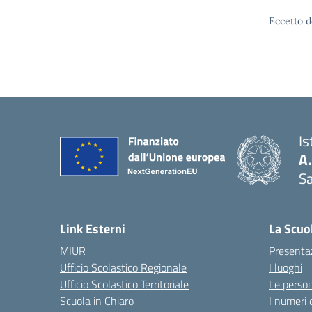
Eccetto d
Is
A
Sa
— 
Link Esterni
La Scuo
MIUR
Presenta
Ufficio Scolastico Regionale
I luoghi
Ufficio Scolastico Territoriale
Le perso
Scuola in Chiaro
I numeri 