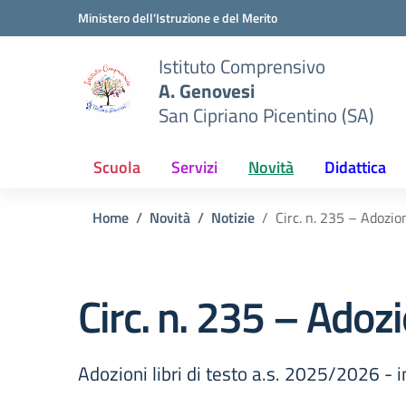
Vai ai contenuti
Vai al menu di navigazione
Vai al footer
Ministero dell'Istruzione e del Merito
Istituto Comprensivo
A. Genovesi
San Cipriano Picentino (SA)
Scuola
Servizi
Novità
Didattica
Home
Novità
Notizie
Circ. n. 235 – Adozion
Circ. n. 235 – Adozi
Adozioni libri di testo a.s. 2025/2026 - 