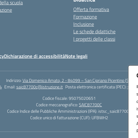
della scuola
Offerta formativa
azione
Formazione
Inclusione
Le schede didattiche
I progetti delle classi
cy
Dichiarazione di accessibilità
Note legali
Indirizzo:
Via Domenico Amato, 2 - 84099 – San Cipriano Picentino (Sa)
4
Email:
saic87700c@istruzione.it
Posta elettronica certificata (PEC):
saic8
Codice fiscale: 95075020651
Codice meccanografico:
SAIC87700C
Codice Indice delle Pubbliche Amministrazioni (IPA): istsc_saic87700c
Codice unico di fatturazione (CUF): UFBWH2