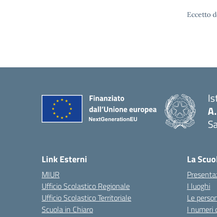
Eccetto d
Is
A
Sa
— 
Link Esterni
La Scuo
MIUR
Presenta
Ufficio Scolastico Regionale
I luoghi
Ufficio Scolastico Territoriale
Le perso
Scuola in Chiaro
I numeri 