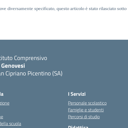
ove diversamente specificato, questo articolo è stato rilasciato sott
tituto Comprensivo
. Genovesi
n Cipriano Picentino (SA)
Visita la pagina iniziale della scuola
la
I Servizi
zione
Personale scolastico
Famiglie e studenti
ne
Percorsi di studio
della scuola
Didattica