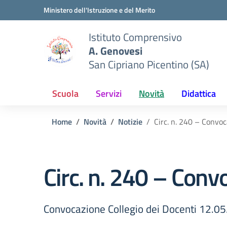
Vai ai contenuti
Vai al menu di navigazione
Vai al footer
Ministero dell'Istruzione e del Merito
Istituto Comprensivo
A. Genovesi
San Cipriano Picentino (SA)
Scuola
Servizi
Novità
Didattica
Home
Novità
Notizie
Circ. n. 240 – Convo
Circ. n. 240 – Conv
Convocazione Collegio dei Docenti 12.0