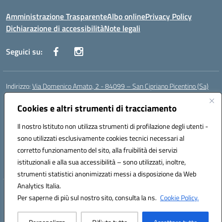
Amministrazione Trasparente
Albo online
Privacy Policy
Dichiarazione di accessibilità
Note legali
Seguici su:
Indirizzo:
Via Domenico Amato, 2 - 84099 – San Cipriano Picentino (Sa)
Centralino:
0892096584
Email:
saic87700c@istruzione.it
Posta elettronica certificata (PEC):
Cookies e altri strumenti di tracciamento
saic87700c@pec.istruzione.it
Codice fiscale: 95075020651
Il nostro Istituto non utilizza strumenti di profilazione degli utenti -
Codice meccanografico:
SAIC87700C
sono utilizzati esclusivamente cookies tecnici necessari al
Codice Indice delle Pubbliche Amministrazioni (IPA): istsc_saic87700c
corretto funzionamento del sito, alla fruibilità dei servizi
Codice unico di fatturazione (CUF): UFBWH2
istituzionali e alla sua accessibilità – sono utilizzati, inoltre,
strumenti statistici anonimizzati messi a disposizione da Web
Analytics Italia.
Hosting & Powered by 3D Solution S.r.l.
Per saperne di più sul nostro sito, consulta la ns.
Cookie Policy.
Concept & Design by Designers Italia