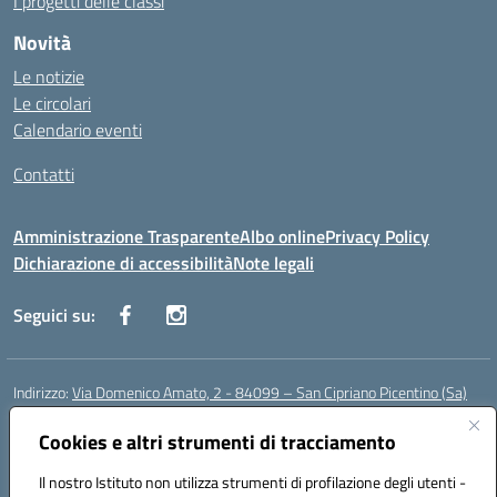
I progetti delle classi
Novità
Le notizie
Le circolari
Calendario eventi
Contatti
Amministrazione Trasparente
Albo online
Privacy Policy
Dichiarazione di accessibilità
Note legali
Seguici su:
Indirizzo:
Via Domenico Amato, 2 - 84099 – San Cipriano Picentino (Sa)
Centralino:
0892096584
Email:
saic87700c@istruzione.it
Posta elettronica certificata (PEC):
Cookies e altri strumenti di tracciamento
saic87700c@pec.istruzione.it
Codice fiscale: 95075020651
Il nostro Istituto non utilizza strumenti di profilazione degli utenti -