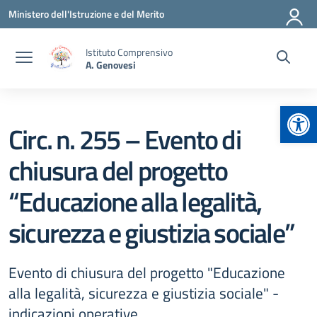
Vai ai contenuti
Vai al menu di navigazione
Vai al footer
Ministero dell'Istruzione e del Merito
Istituto Comprensivo
A. Genovesi
Apr
Circ. n. 255 – Evento di
chiusura del progetto
“Educazione alla legalità,
sicurezza e giustizia sociale”
Evento di chiusura del progetto "Educazione
alla legalità, sicurezza e giustizia sociale" -
indicazioni operative