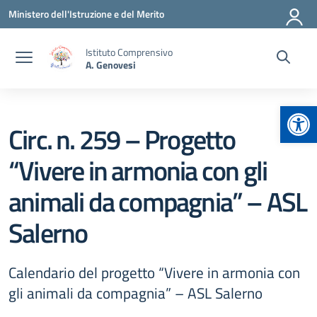
Vai ai contenuti
Vai al menu di navigazione
Vai al footer
Ministero dell'Istruzione e del Merito
Istituto Comprensivo
A. Genovesi
Apr
Circ. n. 259 – Progetto
“Vivere in armonia con gli
animali da compagnia” – ASL
Salerno
Calendario del progetto “Vivere in armonia con
gli animali da compagnia” – ASL Salerno