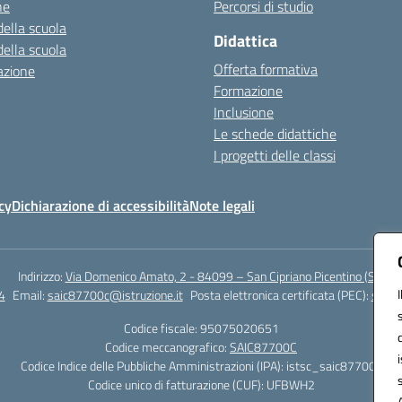
ne
Percorsi di studio
della scuola
Didattica
della scuola
Offerta formativa
azione
Formazione
Inclusione
Le schede didattiche
I progetti delle classi
cy
Dichiarazione di accessibilità
Note legali
Indirizzo:
Via Domenico Amato, 2 - 84099 – San Cipriano Picentino (Sa)
4
Email:
saic87700c@istruzione.it
Posta elettronica certificata (PEC):
saic8
Codice fiscale: 95075020651
Codice meccanografico:
SAIC87700C
Codice Indice delle Pubbliche Amministrazioni (IPA): istsc_saic87700c
Codice unico di fatturazione (CUF): UFBWH2