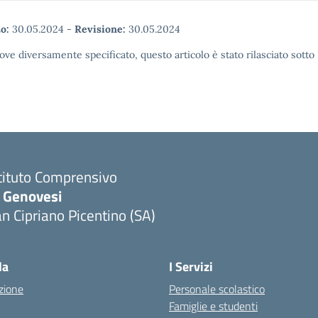
o:
30.05.2024
-
Revisione:
30.05.2024
ove diversamente specificato, questo articolo è stato rilasciato sott
tituto Comprensivo
. Genovesi
n Cipriano Picentino (SA)
Visita la pagina iniziale della scuola
la
I Servizi
zione
Personale scolastico
Famiglie e studenti