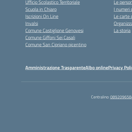
Ufficio Scolastico Territoriale
Le perso
Scuola in Chiaro
I numeri 
Iscrizioni On Line
Le carte 
Invalsi
Organizz
Comune Castiglione Genovesi
La storia
Comune Giffoni Sei Casali
Comune San Cipriano picentino
Amministrazione Trasparente
Albo online
Privacy Poli
Centralino:
089209658