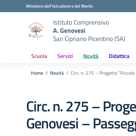
Vai ai contenuti
Vai al menu di navigazione
Vai al footer
Ministero dell'Istruzione e del Merito
Istituto Comprensivo
A. Genovesi
San Cipriano Picentino (SA)
Scuola
Servizi
Novità
Didattica
Home
Novità
Circ. n. 275 – Progetto “Piccol
Circ. n. 275 – Prog
Genovesi – Passegg