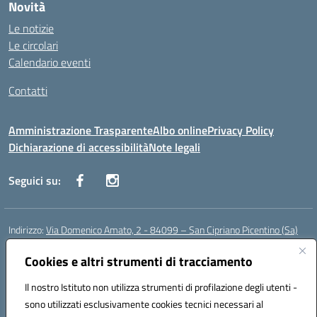
Novità
Le notizie
Le circolari
Calendario eventi
Contatti
Amministrazione Trasparente
Albo online
Privacy Policy
Dichiarazione di accessibilità
Note legali
Seguici su:
Indirizzo:
Via Domenico Amato, 2 - 84099 – San Cipriano Picentino (Sa)
Centralino:
0892096584
Email:
saic87700c@istruzione.it
Posta elettronica certificata (PEC):
Cookies e altri strumenti di tracciamento
saic87700c@pec.istruzione.it
Codice fiscale: 95075020651
Il nostro Istituto non utilizza strumenti di profilazione degli utenti -
Codice meccanografico:
SAIC87700C
sono utilizzati esclusivamente cookies tecnici necessari al
Codice Indice delle Pubbliche Amministrazioni (IPA): istsc_saic87700c