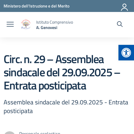
Vai ai contenuti
Vai al menu di navigazione
Vai al footer
Ministero dell'Istruzione e del Merito
Istituto Comprensivo
A. Genovesi
Apr
Circ. n. 29 – Assemblea
sindacale del 29.09.2025 –
Entrata posticipata
Assemblea sindacale del 29.09.2025 - Entrata
posticipata
Personale scolastico