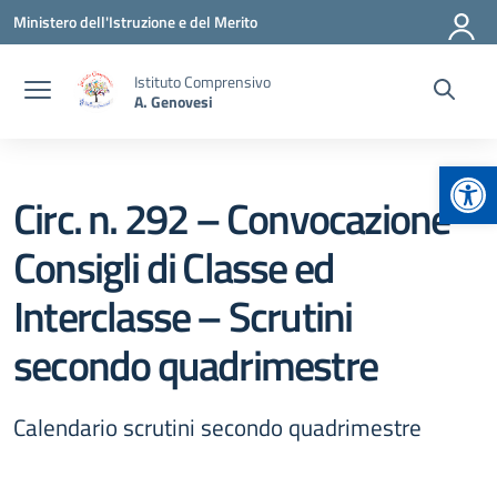
Vai ai contenuti
Vai al menu di navigazione
Vai al footer
Ministero dell'Istruzione e del Merito
Istituto Comprensivo
A. Genovesi
Apr
Circ. n. 292 – Convocazione
Consigli di Classe ed
Interclasse – Scrutini
secondo quadrimestre
Calendario scrutini secondo quadrimestre