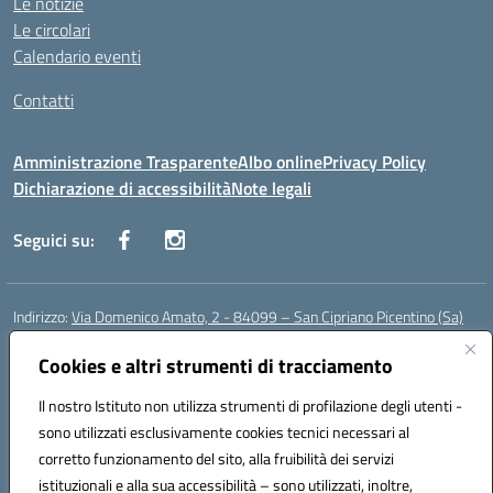
Le notizie
Le circolari
Calendario eventi
Contatti
Amministrazione Trasparente
Albo online
Privacy Policy
Dichiarazione di accessibilità
Note legali
Seguici su:
Indirizzo:
Via Domenico Amato, 2 - 84099 – San Cipriano Picentino (Sa)
Centralino:
0892096584
Email:
saic87700c@istruzione.it
Posta elettronica certificata (PEC):
Cookies e altri strumenti di tracciamento
saic87700c@pec.istruzione.it
Codice fiscale: 95075020651
Il nostro Istituto non utilizza strumenti di profilazione degli utenti -
Codice meccanografico:
SAIC87700C
sono utilizzati esclusivamente cookies tecnici necessari al
Codice Indice delle Pubbliche Amministrazioni (IPA): istsc_saic87700c
corretto funzionamento del sito, alla fruibilità dei servizi
Codice unico di fatturazione (CUF): UFBWH2
istituzionali e alla sua accessibilità – sono utilizzati, inoltre,