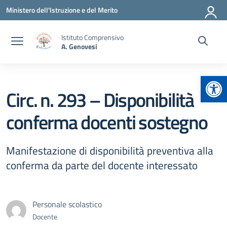
Vai ai contenuti
Vai al menu di navigazione
Vai al footer
Ministero dell'Istruzione e del Merito
Istituto Comprensivo
A. Genovesi
Apr
Circ. n. 293 – Disponibilità
conferma docenti sostegno
Manifestazione di disponibilità preventiva alla
conferma da parte del docente interessato
Personale scolastico
Docente