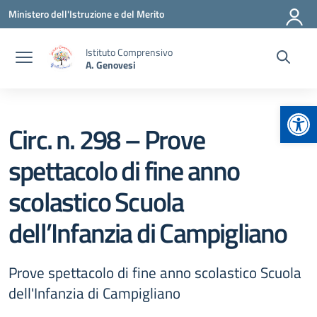
Vai ai contenuti
Vai al menu di navigazione
Vai al footer
Ministero dell'Istruzione e del Merito
Istituto Comprensivo
A. Genovesi
Apr
Circ. n. 298 – Prove
spettacolo di fine anno
scolastico Scuola
dell’Infanzia di Campigliano
Prove spettacolo di fine anno scolastico Scuola
dell'Infanzia di Campigliano