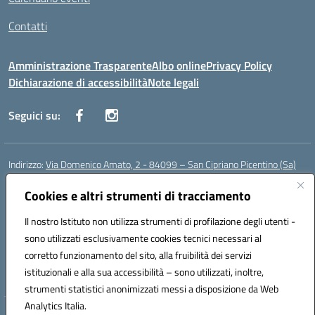
Contatti
Amministrazione Trasparente
Albo online
Privacy Policy
Dichiarazione di accessibilità
Note legali
Seguici su:
Indirizzo:
Via Domenico Amato, 2 - 84099 – San Cipriano Picentino (Sa)
Centralino:
0892096584
Email:
saic87700c@istruzione.it
Posta elettronica certificata (PEC):
Cookies e altri strumenti di tracciamento
saic87700c@pec.istruzione.it
Codice fiscale: 95075020651
Il nostro Istituto non utilizza strumenti di profilazione degli utenti -
Codice meccanografico:
SAIC87700C
sono utilizzati esclusivamente cookies tecnici necessari al
Codice Indice delle Pubbliche Amministrazioni (IPA): istsc_saic87700c
corretto funzionamento del sito, alla fruibilità dei servizi
Codice unico di fatturazione (CUF): UFBWH2
istituzionali e alla sua accessibilità – sono utilizzati, inoltre,
strumenti statistici anonimizzati messi a disposizione da Web
Analytics Italia.