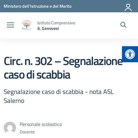
Vai ai contenuti
Vai al menu di navigazione
Vai al footer
Ministero dell'Istruzione e del Merito
Istituto Comprensivo
A. Genovesi
Apr
Circ. n. 302 – Segnalazione
caso di scabbia
Segnalazione caso di scabbia - nota ASL
Salerno
Personale scolastico
Docente