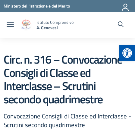
Vai ai contenuti
Vai al menu di navigazione
Vai al footer
Ministero dell'Istruzione e del Merito
Istituto Comprensivo
A. Genovesi
Apr
Circ. n. 316 – Convocazione
Consigli di Classe ed
Interclasse – Scrutini
secondo quadrimestre
Convocazione Consigli di Classe ed Interclasse -
Scrutini secondo quadrimestre