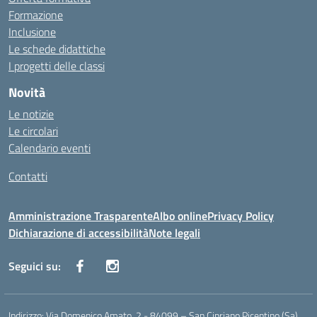
Formazione
Inclusione
Le schede didattiche
I progetti delle classi
Novità
Le notizie
Le circolari
Calendario eventi
Contatti
Amministrazione Trasparente
Albo online
Privacy Policy
Dichiarazione di accessibilità
Note legali
Seguici su:
Indirizzo:
Via Domenico Amato, 2 - 84099 – San Cipriano Picentino (Sa)