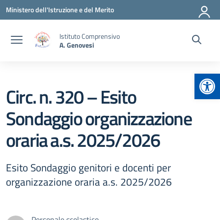
Vai ai contenuti
Vai al menu di navigazione
Vai al footer
Ministero dell'Istruzione e del Merito
Istituto Comprensivo
A. Genovesi
Apr
Circ. n. 320 – Esito
Sondaggio organizzazione
oraria a.s. 2025/2026
Esito Sondaggio genitori e docenti per
organizzazione oraria a.s. 2025/2026
Personale scolastico