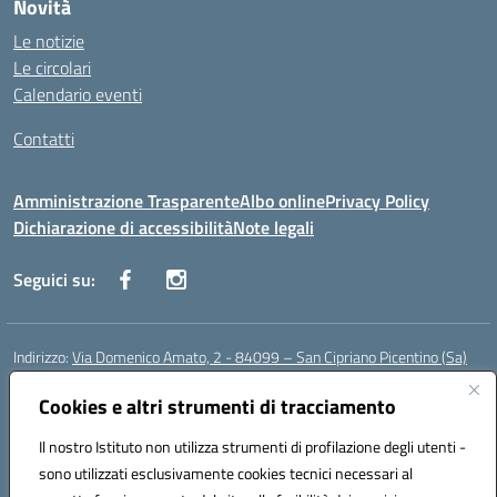
Novità
Le notizie
Le circolari
Calendario eventi
Contatti
Amministrazione Trasparente
Albo online
Privacy Policy
Dichiarazione di accessibilità
Note legali
Seguici su:
Indirizzo:
Via Domenico Amato, 2 - 84099 – San Cipriano Picentino (Sa)
Centralino:
0892096584
Email:
saic87700c@istruzione.it
Posta elettronica certificata (PEC):
Cookies e altri strumenti di tracciamento
saic87700c@pec.istruzione.it
Codice fiscale: 95075020651
Il nostro Istituto non utilizza strumenti di profilazione degli utenti -
Codice meccanografico:
SAIC87700C
sono utilizzati esclusivamente cookies tecnici necessari al
Codice Indice delle Pubbliche Amministrazioni (IPA): istsc_saic87700c