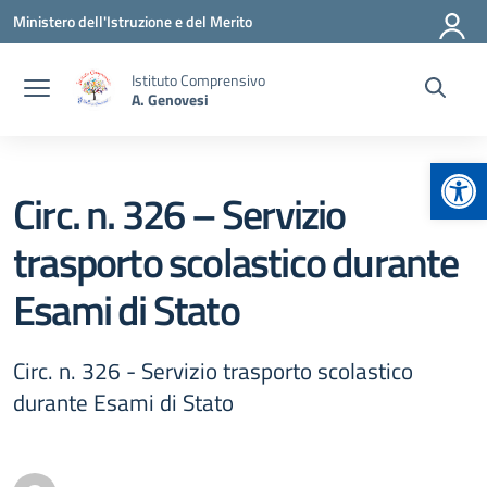
Vai ai contenuti
Vai al menu di navigazione
Vai al footer
Ministero dell'Istruzione e del Merito
Istituto Comprensivo
A. Genovesi
Apr
Circ. n. 326 – Servizio
trasporto scolastico durante
Esami di Stato
Circ. n. 326 - Servizio trasporto scolastico
durante Esami di Stato