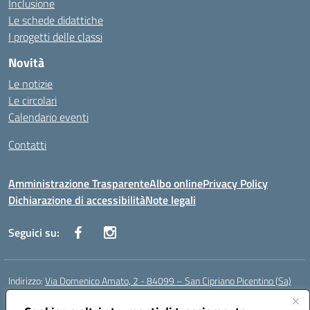
Inclusione
Le schede didattiche
I progetti delle classi
Novità
Le notizie
Le circolari
Calendario eventi
Contatti
Amministrazione Trasparente
Albo online
Privacy Policy
Dichiarazione di accessibilità
Note legali
Seguici su:
Indirizzo:
Via Domenico Amato, 2 - 84099 – San Cipriano Picentino (Sa)
Centralino:
0892096584
Email:
saic87700c@istruzione.it
Posta elettronica certificata (PEC):
saic87700c@pec.istruzione.it