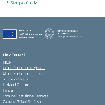
Stampa / Condividi
Istituto Comprensivo
A. Genovesi
San Cipriano Picentino (SA)
— Visita la pagina iniziale della scuola
Link Esterni
MIUR
Ufficio Scolastico Regionale
Ufficio Scolastico Territoriale
Scuola in Chiaro
Iscrizioni On Line
Invalsi
Comune Castiglione Genovesi
Comune Giffoni Sei Casali