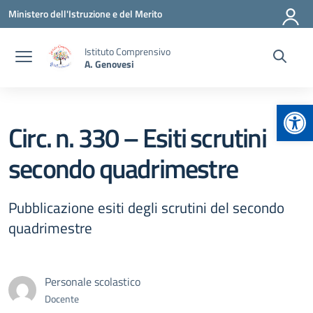
Vai ai contenuti
Vai al menu di navigazione
Vai al footer
Ministero dell'Istruzione e del Merito
Istituto Comprensivo
A. Genovesi
Apr
Circ. n. 330 – Esiti scrutini
secondo quadrimestre
Pubblicazione esiti degli scrutini del secondo
quadrimestre
Personale scolastico
Docente