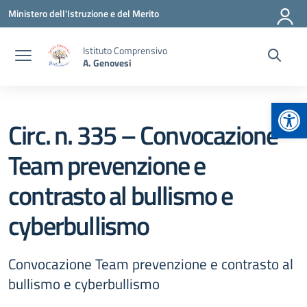
Vai ai contenuti
Vai al menu di navigazione
Vai al footer
Ministero dell'Istruzione e del Merito
Istituto Comprensivo
A. Genovesi
Apr
Circ. n. 335 – Convocazione
Team prevenzione e
contrasto al bullismo e
cyberbullismo
Convocazione Team prevenzione e contrasto al
bullismo e cyberbullismo