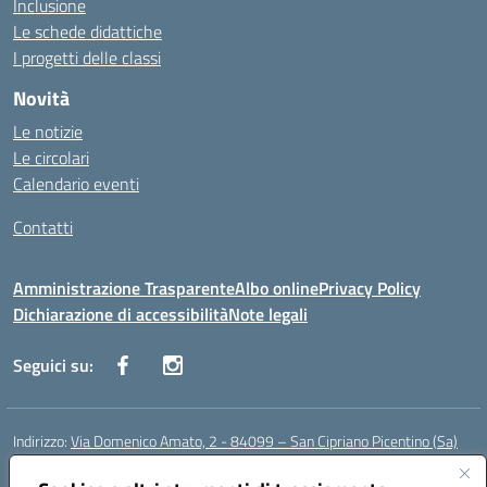
Inclusione
Le schede didattiche
I progetti delle classi
Novità
Le notizie
Le circolari
Calendario eventi
Contatti
Amministrazione Trasparente
Albo online
Privacy Policy
Dichiarazione di accessibilità
Note legali
Seguici su:
Indirizzo:
Via Domenico Amato, 2 - 84099 – San Cipriano Picentino (Sa)
Centralino:
0892096584
Email:
saic87700c@istruzione.it
Posta elettronica certificata (PEC):
saic87700c@pec.istruzione.it