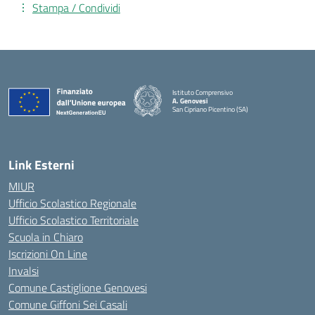
Stampa / Condividi
Istituto Comprensivo
A. Genovesi
San Cipriano Picentino (SA)
— Visita la pagina iniziale della scuola
Link Esterni
MIUR
Ufficio Scolastico Regionale
Ufficio Scolastico Territoriale
Scuola in Chiaro
Iscrizioni On Line
Invalsi
Comune Castiglione Genovesi
Comune Giffoni Sei Casali