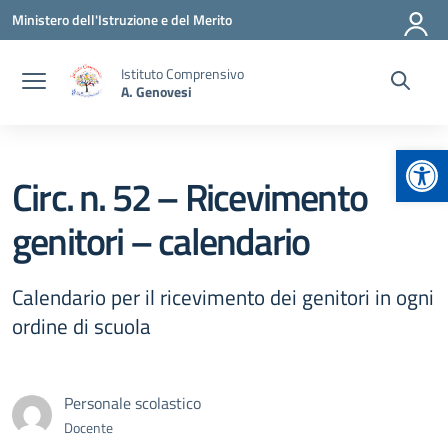
Vai ai contenuti
Vai al menu di navigazione
Vai al footer
Ministero dell'Istruzione e del Merito
Istituto Comprensivo
A. Genovesi
Apr
Circ. n. 52 – Ricevimento
genitori – calendario
Calendario per il ricevimento dei genitori in ogni
ordine di scuola
Personale scolastico
Docente