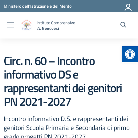
Vai ai contenuti
Vai al menu di navigazione
Vai al footer
Ministero dell'Istruzione e del Merito
Istituto Comprensivo
A. Genovesi
Apr
Circ. n. 60 – Incontro
informativo DS e
rappresentanti dei genitori
PN 2021-2027
Incontro informativo D.S. e rappresentanti dei
genitori Scuola Primaria e Secondaria di primo
grado progetti PN 2021-2027