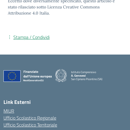
Eccetto dove diversamente specificato, questo articolo è
stato rilasciato sotto Licenza Creative Commons
Attribuzione 4.0 Italia.
Stampa / Condividi
Istituto Comprensivo
A. Genovesi
San Cipriano Picentino (SA)
— Visita la pagina iniziale della scuola
Link Esterni
MIUR
Ufficio Scolastico Regionale
Ufficio Scolastico Territoriale