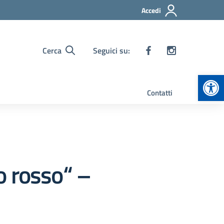
Accedi
Cerca
Seguici su:
Apr
Contatti
to rosso“ –