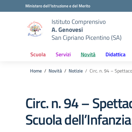
Vai ai contenuti
Vai al menu di navigazione
Vai al footer
Ministero dell'Istruzione e del Merito
Istituto Comprensivo
A. Genovesi
San Cipriano Picentino (SA)
Scuola
Servizi
Novità
Didattica
Home
Novità
Notizie
Circ. n. 94 – Spettaco
Circ. n. 94 – Spetta
Scuola dell’Infanzia