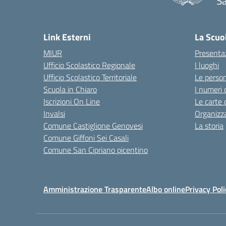
Sa
— 
Link Esterni
La Scuo
MIUR
Presenta
Ufficio Scolastico Regionale
I luoghi
Ufficio Scolastico Territoriale
Le perso
Scuola in Chiaro
I numeri 
Iscrizioni On Line
Le carte 
Invalsi
Organizz
Comune Castiglione Genovesi
La storia
Comune Giffoni Sei Casali
Comune San Cipriano picentino
Amministrazione Trasparente
Albo online
Privacy Poli