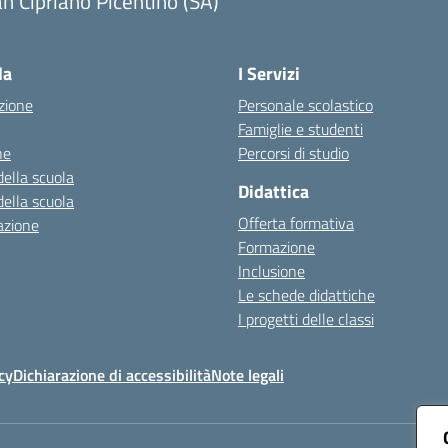
n Cipriano Picentino (SA)
Visita la pagina iniziale della scuola
la
I Servizi
zione
Personale scolastico
Famiglie e studenti
ne
Percorsi di studio
della scuola
Didattica
della scuola
Offerta formativa
azione
Formazione
Inclusione
Le schede didattiche
I progetti delle classi
cy
Dichiarazione di accessibilità
Note legali