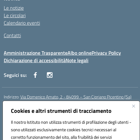
Le notizie
Le circolari
Calendario eventi
Contatti
Amministrazione Trasparente
Albo online
Privacy Policy
Dichiarazione di accessibilità
Note legali
Seguici su:
Indirizzo:
Via Domenico Amato, 2 - 84099 – San Cipriano Picentino (Sa)
Centralino:
0892096584
Email:
saic87700c@istruzione.it
Posta elettronica certificata (PEC):
Cookies e altri strumenti di tracciamento
saic87700c@pec.istruzione.it
Codice fiscale: 95075020651
Il nostro Istituto non utilizza strumenti di profilazione degli utenti -
Codice meccanografico:
SAIC87700C
sono utilizzati esclusivamente cookies tecnici necessari al
Codice Indice delle Pubbliche Amministrazioni (IPA): istsc_saic87700c
corretto funzionamento del sito, alla fruibilità dei servizi