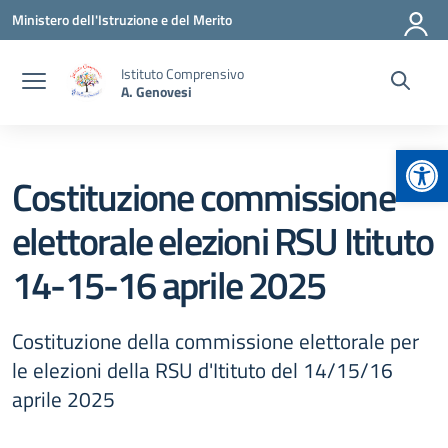
Vai ai contenuti
Vai al menu di navigazione
Vai al footer
Ministero dell'Istruzione e del Merito
Istituto Comprensivo
A. Genovesi
Apr
Costituzione commissione
elettorale elezioni RSU Itituto
14-15-16 aprile 2025
Costituzione della commissione elettorale per
le elezioni della RSU d'Itituto del 14/15/16
aprile 2025