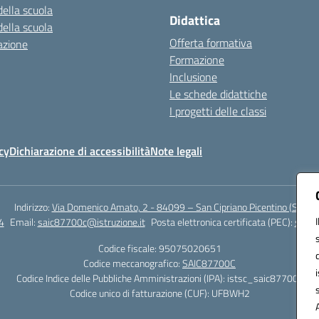
della scuola
Didattica
della scuola
Offerta formativa
azione
Formazione
Inclusione
Le schede didattiche
I progetti delle classi
cy
Dichiarazione di accessibilità
Note legali
Indirizzo:
Via Domenico Amato, 2 - 84099 – San Cipriano Picentino (Sa)
4
Email:
saic87700c@istruzione.it
Posta elettronica certificata (PEC):
saic8
Codice fiscale: 95075020651
Codice meccanografico:
SAIC87700C
Codice Indice delle Pubbliche Amministrazioni (IPA): istsc_saic87700c
Codice unico di fatturazione (CUF): UFBWH2