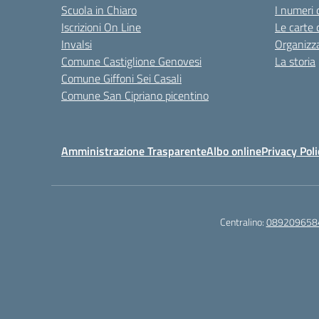
Scuola in Chiaro
I numeri 
Iscrizioni On Line
Le carte 
Invalsi
Organizz
Comune Castiglione Genovesi
La storia
Comune Giffoni Sei Casali
Comune San Cipriano picentino
Amministrazione Trasparente
Albo online
Privacy Poli
Centralino:
089209658