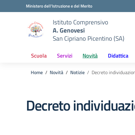
Vai ai contenuti
Vai al menu di navigazione
Vai al footer
Ministero dell'Istruzione e del Merito
Istituto Comprensivo
A. Genovesi
San Cipriano Picentino (SA)
Scuola
Servizi
Novità
Didattica
Home
Novità
Notizie
Decreto individuazi
Decreto individuaz