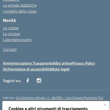
Le schede didattiche
I progetti delle classi
Novità
Le notizie
Le circolari
Calendario eventi
Contatti
Amministrazione Trasparente
Albo online
Privacy Policy
Dichiarazione di accessibilità
Note legali
Seguici su:
Indirizzo:
Via Domenico Amato, 2 - 84099 – San Cipriano Picentino (Sa)
Centralino:
0892096584
Email:
saic87700c@istruzione.it
Posta elettronica certificata (PEC):
Cookies e altri strumenti di tracciamento
saic87700c@pec.istruzione.it