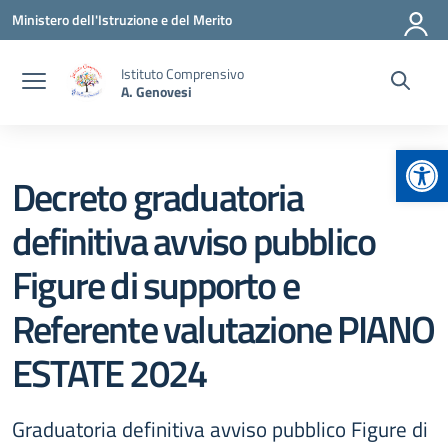
Vai ai contenuti
Vai al menu di navigazione
Vai al footer
Ministero dell'Istruzione e del Merito
Istituto Comprensivo
A. Genovesi
Apr
Decreto graduatoria
definitiva avviso pubblico
Figure di supporto e
Referente valutazione PIANO
ESTATE 2024
Graduatoria definitiva avviso pubblico Figure di