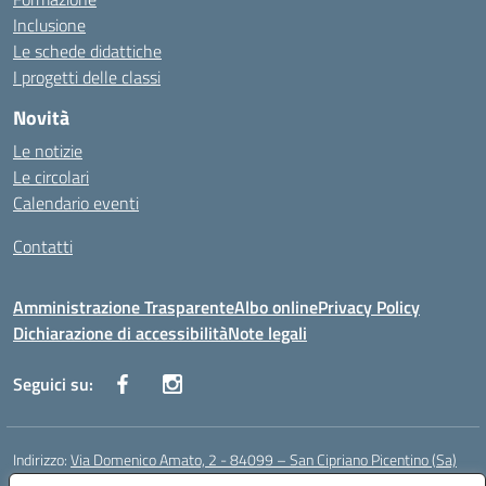
Inclusione
Le schede didattiche
I progetti delle classi
Novità
Le notizie
Le circolari
Calendario eventi
Contatti
Amministrazione Trasparente
Albo online
Privacy Policy
Dichiarazione di accessibilità
Note legali
Seguici su:
Indirizzo:
Via Domenico Amato, 2 - 84099 – San Cipriano Picentino (Sa)
Centralino:
0892096584
Email:
saic87700c@istruzione.it