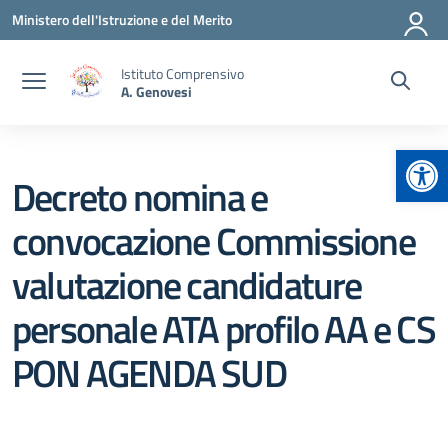
Vai ai contenuti
Vai al menu di navigazione
Vai al footer
Ministero dell'Istruzione e del Merito
Istituto Comprensivo
A. Genovesi
Apr
Decreto nomina e
convocazione Commissione
valutazione candidature
personale ATA profilo AA e CS
PON AGENDA SUD